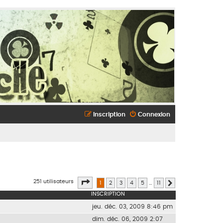
Inscription
Connexion
Page
1
sur
11
251 utilisateurs
1
2
3
4
5
…
11
Suivant
INSCRIPTION
jeu. déc. 03, 2009 8:46 pm
dim. déc. 06, 2009 2:07