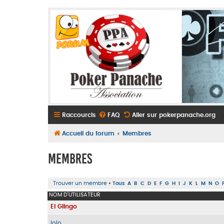
Raccourcis
FAQ
Aller sur pokerpanache.org
Accueil du forum
Membres
Membres
Trouver un membre
•
Tous
A
B
C
D
E
F
G
H
I
J
K
L
M
N
O
NOM D’UTILISATEUR
El Glingo
lolo