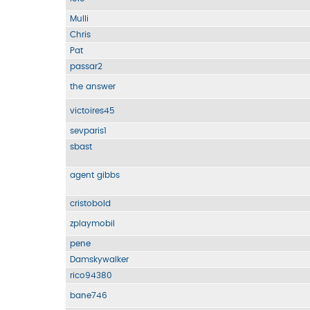
Mulli
Chris
Pat
passar2
the answer
victoires45
sevparis1
sbast
agent gibbs
cristobold
zplaymobil
pene
Damskywalker
rico94380
bane746