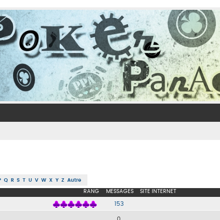
P
Q
R
S
T
U
V
W
X
Y
Z
Autre
RANG
MESSAGES
SITE INTERNET
153
0