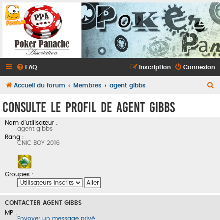
FAQ
Inscription
Connexion
R
Accueil du forum
Membres
agent gibbs
e
Consulte le profil de agent gibbs
c
Nom d’utilisateur :
h
agent gibbs
e
Rang :
CNIC BOY 2016
r
c
Groupes :
h
e
r
CONTACTER AGENT GIBBS
MP :
Envoyer un message privé