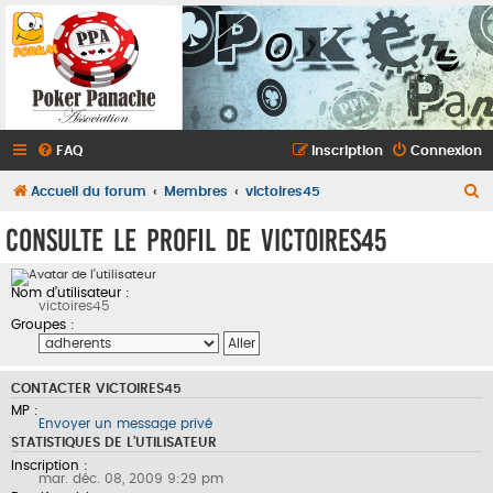
FAQ
Inscription
Connexion
R
Accueil du forum
Membres
victoires45
e
Consulte le profil de victoires45
c
h
Nom d’utilisateur :
e
victoires45
Groupes :
r
c
CONTACTER VICTOIRES45
h
MP :
e
Envoyer un message privé
STATISTIQUES DE L’UTILISATEUR
r
Inscription :
mar. déc. 08, 2009 9:29 pm