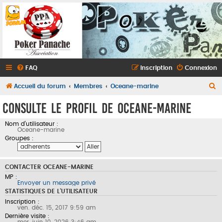
FAQ
Inscription
Connexion
R
Accueil du forum
Membres
Oceane-marine
e
Consulte le profil de Oceane-marine
c
Nom d’utilisateur :
h
Oceane-marine
e
Groupes :
r
c
CONTACTER OCEANE-MARINE
h
MP :
Envoyer un message privé
e
STATISTIQUES DE L’UTILISATEUR
Inscription :
r
ven. déc. 15, 2017 9:59 am
Dernière visite :
mer. juin 10, 2026 3:46 am