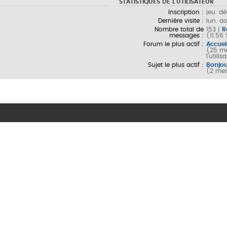
STATISTIQUES DE L’UTILISATEUR
Inscription :
jeu. d
Dernière visite :
lun. a
Nombre total de
153 |
R
messages :
(11.56
Forum le plus actif :
Accuei
(25 me
l’utilis
Sujet le plus actif :
Bonjou
(2 mes