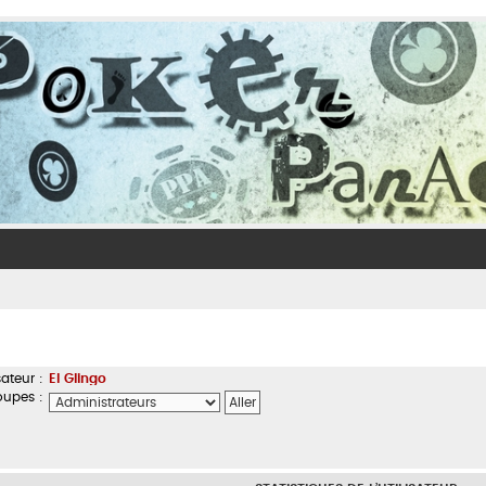
ateur :
El Glingo
oupes :