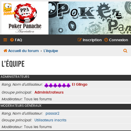
FAQ
Inscription
Connexion
R
Accueil du forum
L’équipe
e
L’équipe
c
h
ADMINISTRATEURS
e
Rang, Nom d’utilisateur
El Glingo
r
Groupe principal
Administrateurs
c
Modérateur
Tous les forums
h
MODÉRATEURS GÉNÉRAUX
e
Rang, Nom d’utilisateur
passar2
r
Groupe principal
Utilisateurs inscrits
Modérateur
Tous les forums