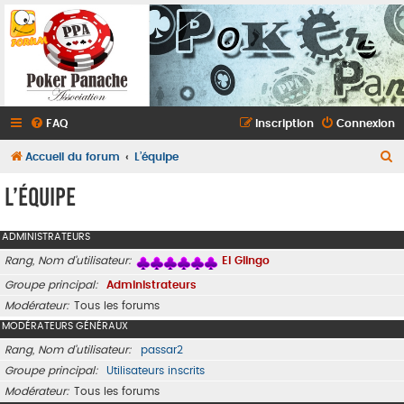
FAQ
Inscription
Connexion
R
Accueil du forum
L’équipe
e
L’équipe
c
h
ADMINISTRATEURS
e
Rang, Nom d’utilisateur
El Glingo
r
Groupe principal
Administrateurs
c
Modérateur
Tous les forums
h
MODÉRATEURS GÉNÉRAUX
e
Rang, Nom d’utilisateur
passar2
r
Groupe principal
Utilisateurs inscrits
Modérateur
Tous les forums