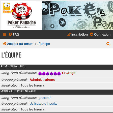
FAQ
Inscription
Connexion
R
Accueil du forum
L’équipe
e
L’équipe
c
h
ADMINISTRATEURS
e
Rang, Nom d’utilisateur
El Glingo
r
Groupe principal
Administrateurs
c
Modérateur
Tous les forums
h
MODÉRATEURS GÉNÉRAUX
e
Rang, Nom d’utilisateur
passar2
r
Groupe principal
Utilisateurs inscrits
Modérateur
Tous les forums