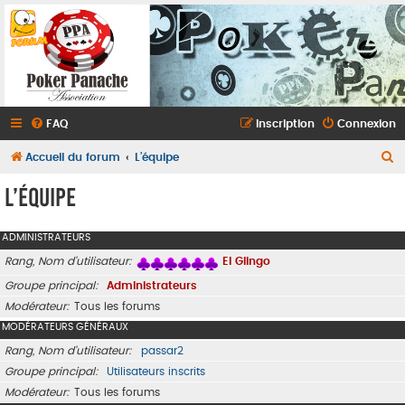
FAQ
Inscription
Connexion
R
Accueil du forum
L’équipe
e
L’équipe
c
h
ADMINISTRATEURS
e
Rang, Nom d’utilisateur
El Glingo
r
Groupe principal
Administrateurs
c
Modérateur
Tous les forums
h
MODÉRATEURS GÉNÉRAUX
e
Rang, Nom d’utilisateur
passar2
r
Groupe principal
Utilisateurs inscrits
Modérateur
Tous les forums