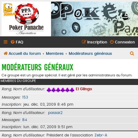
FAQ
Inscription
Connexion
R
Accueil du forum
Membres
Modérateurs généraux
e
Modérateurs généraux
c
Ce groupe est un groupe spécial. Il est géré par les administrateurs du forum.
h
MEMBRES DU GROUPE
e
Rang, Nom d’utilisateur
El Glingo
r
Messages
153
c
Inscription
jeu. déc. 03, 2009 8:46 pm
h
Rang, Nom d’utilisateur
passar2
e
Messages
84
r
Inscription
lun. déc. 07, 2009 9:51 pm
Rang, Nom d’utilisateur
Président de l'association
Zebr-A