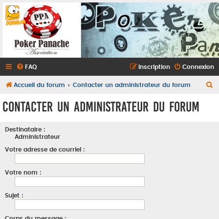
FAQ
Inscription
Connexion
R
Accueil du forum
Contacter un administrateur du forum
e
Contacter un administrateur du forum
c
h
Destinataire :
e
Administrateur
r
Votre adresse de courriel :
c
Votre nom :
h
e
Sujet :
r
Corps du message :