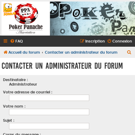
FAQ
Inscription
Connexion
R
Accueil du forum
Contacter un administrateur du forum
e
Contacter un administrateur du forum
c
h
Destinataire :
e
Administrateur
r
Votre adresse de courriel :
c
Votre nom :
h
e
Sujet :
r
Corps du message :