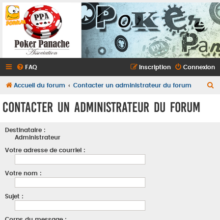
FAQ
Inscription
Connexion
R
Accueil du forum
Contacter un administrateur du forum
e
Contacter un administrateur du forum
c
h
Destinataire :
e
Administrateur
r
Votre adresse de courriel :
c
Votre nom :
h
e
Sujet :
r
Corps du message :