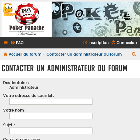
FAQ
Inscription
Connexion
R
Accueil du forum
Contacter un administrateur du forum
e
Contacter un administrateur du forum
c
h
Destinataire :
e
Administrateur
r
Votre adresse de courriel :
c
Votre nom :
h
e
Sujet :
r
Corps du message :