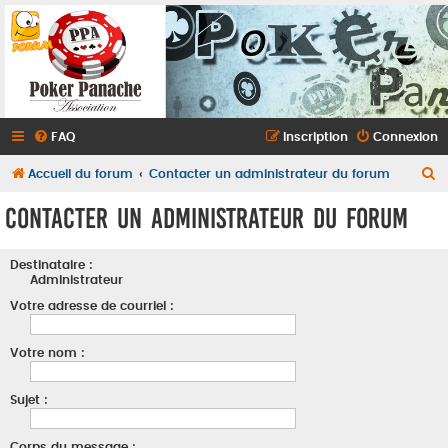
FAQ
Inscription
Connexion
R
Accueil du forum
Contacter un administrateur du forum
e
Contacter un administrateur du forum
c
h
Destinataire :
e
Administrateur
r
Votre adresse de courriel :
c
Votre nom :
h
e
Sujet :
r
Corps du message :