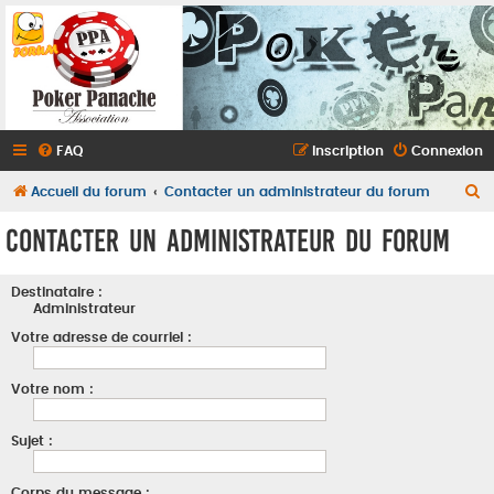
FAQ
Inscription
Connexion
R
Accueil du forum
Contacter un administrateur du forum
e
Contacter un administrateur du forum
c
h
Destinataire :
e
Administrateur
r
Votre adresse de courriel :
c
Votre nom :
h
e
Sujet :
r
Corps du message :