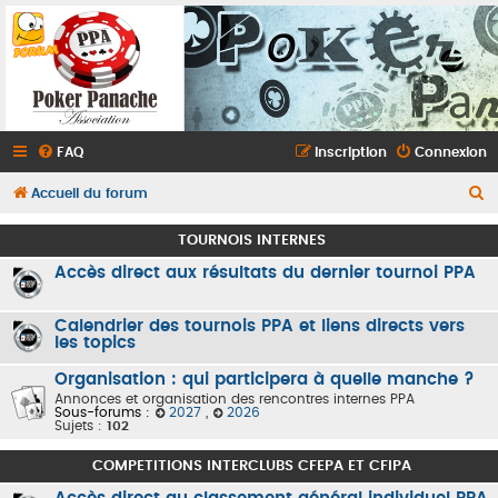
FAQ
Inscription
Connexion
R
Accueil du forum
e
TOURNOIS INTERNES
c
Accès direct aux résultats du dernier tournoi PPA
h
e
Calendrier des tournois PPA et liens directs vers
r
les topics
c
Organisation : qui participera à quelle manche ?
h
Annonces et organisation des rencontres internes PPA
Sous-forums :
2027
,
2026
e
Sujets :
102
r
COMPETITIONS INTERCLUBS CFEPA ET CFIPA