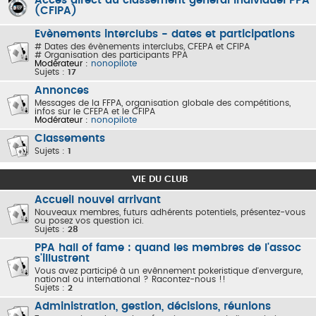
Accès direct au classement général individuel PPA
(CFIPA)
Evènements interclubs - dates et participations
# Dates des évènements interclubs, CFEPA et CFIPA
# Organisation des participants PPA
Modérateur :
nonopilote
Sujets :
17
Annonces
Messages de la FFPA, organisation globale des compétitions,
infos sur le CFEPA et le CFIPA
Modérateur :
nonopilote
Classements
Sujets :
1
VIE DU CLUB
Accueil nouvel arrivant
Nouveaux membres, futurs adhérents potentiels, présentez-vous
ou posez vos question ici.
Sujets :
28
PPA hall of fame : quand les membres de l'assoc
s'illustrent
Vous avez participé à un evênnement pokeristique d'envergure,
national ou international ? Racontez-nous !!
Sujets :
2
Administration, gestion, décisions, réunions