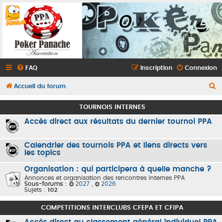
FAQ
Inscription
Connexion
R
Accueil du forum
e
TOURNOIS INTERNES
c
Accès direct aux résultats du dernier tournoi PPA
h
e
Calendrier des tournois PPA et liens directs vers
r
les topics
c
Organisation : qui participera à quelle manche ?
h
Annonces et organisation des rencontres internes PPA
Sous-forums :
2027
,
2026
e
Sujets :
102
r
COMPETITIONS INTERCLUBS CFEPA ET CFIPA