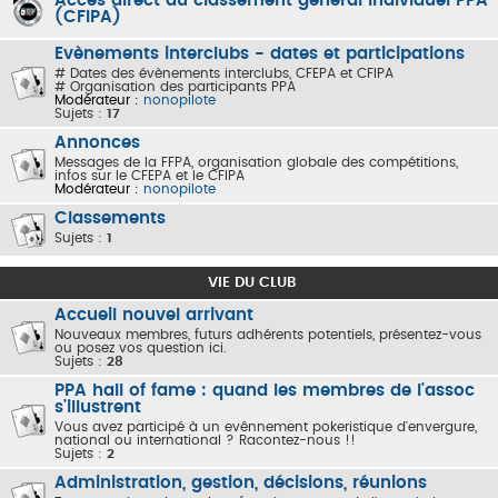
Accès direct au classement général individuel PPA
(CFIPA)
Evènements interclubs - dates et participations
# Dates des évènements interclubs, CFEPA et CFIPA
# Organisation des participants PPA
Modérateur :
nonopilote
Sujets :
17
Annonces
Messages de la FFPA, organisation globale des compétitions,
infos sur le CFEPA et le CFIPA
Modérateur :
nonopilote
Classements
Sujets :
1
VIE DU CLUB
Accueil nouvel arrivant
Nouveaux membres, futurs adhérents potentiels, présentez-vous
ou posez vos question ici.
Sujets :
28
PPA hall of fame : quand les membres de l'assoc
s'illustrent
Vous avez participé à un evênnement pokeristique d'envergure,
national ou international ? Racontez-nous !!
Sujets :
2
Administration, gestion, décisions, réunions