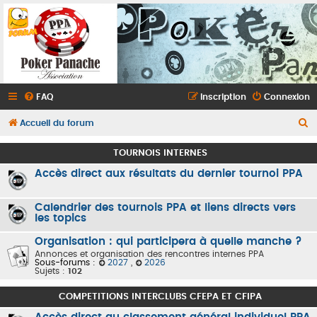
FAQ
Inscription
Connexion
R
Accueil du forum
e
TOURNOIS INTERNES
c
Accès direct aux résultats du dernier tournoi PPA
h
e
Calendrier des tournois PPA et liens directs vers
r
les topics
c
Organisation : qui participera à quelle manche ?
h
Annonces et organisation des rencontres internes PPA
Sous-forums :
2027
,
2026
e
Sujets :
102
r
COMPETITIONS INTERCLUBS CFEPA ET CFIPA