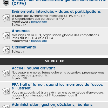
Accès direct au classement général individuel PPA
(CFIPA)
Evènements interclubs - dates et participations
# Dates des évènements interclubs, CFEPA et CFIPA
# Organisation des participants PPA
Modérateur :
nonopilote
Sujets :
17
Annonces
Messages de la FFPA, organisation globale des compétitions,
infos sur le CFEPA et le CFIPA
Modérateur :
nonopilote
Classements
Sujets :
1
VIE DU CLUB
Accueil nouvel arrivant
Nouveaux membres, futurs adhérents potentiels, présentez-vous
ou posez vos question ici.
Sujets :
28
PPA hall of fame : quand les membres de l'assoc
s'illustrent
Vous avez participé à un evênnement pokeristique d'envergure,
national ou international ? Racontez-nous !!
Sujets :
2
Administration, gestion, décisions, réunions