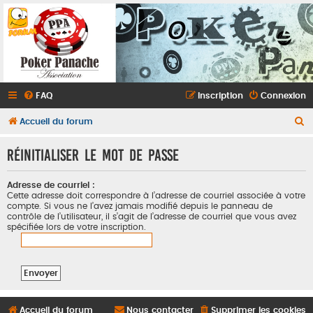
FAQ
Inscription
Connexion
R
Accueil du forum
e
Réinitialiser le mot de passe
c
h
Adresse de courriel :
e
Cette adresse doit correspondre à l’adresse de courriel associée à votre
compte. Si vous ne l’avez jamais modifié depuis le panneau de
r
contrôle de l’utilisateur, il s’agit de l’adresse de courriel que vous avez
spécifiée lors de votre inscription.
c
h
e
r
Accueil du forum
Nous contacter
Supprimer les cookies