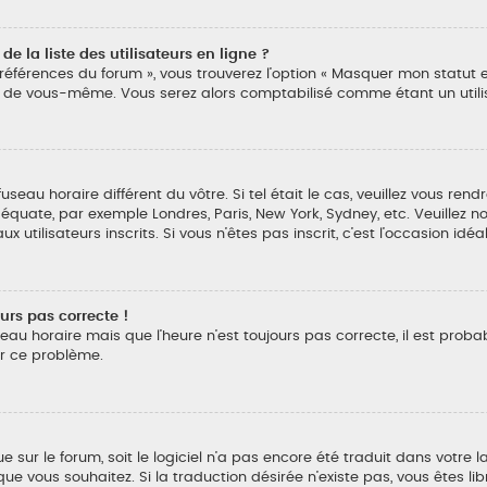
la liste des utilisateurs en ligne ?
Préférences du forum », vous trouverez l’option « Masquer mon statut en
 de vous-même. Vous serez alors comptabilisé comme étant un utilisa
 fuseau horaire différent du vôtre. Si tel était le cas, veuillez vous ren
adéquate, par exemple Londres, Paris, New York, Sydney, etc. Veuillez 
utilisateurs inscrits. Si vous n’êtes pas inscrit, c’est l’occasion idéal
ours pas correcte !
eau horaire mais que l’heure n’est toujours pas correcte, il est probab
r ce problème.
gue sur le forum, soit le logiciel n’a pas encore été traduit dans vo
ue que vous souhaitez. Si la traduction désirée n’existe pas, vous êtes