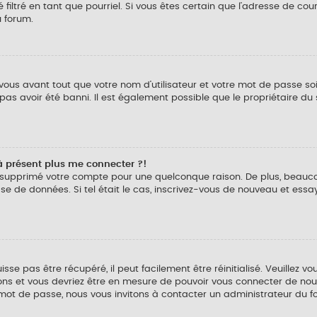
é filtré en tant que pourriel. Si vous êtes certain que l’adresse de cou
u forum.
ous avant tout que votre nom d’utilisateur et votre mot de passe soien
s avoir été banni. Il est également possible que le propriétaire du si
 à présent plus me connecter ?!
 ou supprimé votre compte pour une quelconque raison. De plus, bea
r base de données. Si tel était le cas, inscrivez-vous de nouveau et e
e pas être récupéré, il peut facilement être réinitialisé. Veuillez vo
tions et vous devriez être en mesure de pouvoir vous connecter de n
 mot de passe, nous vous invitons à contacter un administrateur du f