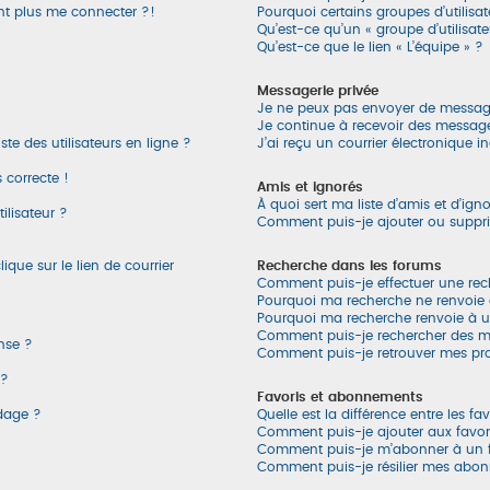
ent plus me connecter ?!
Pourquoi certains groupes d’utilisa
Qu’est-ce qu’un « groupe d’utilisate
Qu’est-ce que le lien « L’équipe » ?
Messagerie privée
Je ne peux pas envoyer de message
Je continue à recevoir des messages
e des utilisateurs en ligne ?
J’ai reçu un courrier électronique i
s correcte !
Amis et ignorés
À quoi sert ma liste d’amis et d’ign
ilisateur ?
Comment puis-je ajouter ou supprime
que sur le lien de courrier
Recherche dans les forums
Comment puis-je effectuer une re
Pourquoi ma recherche ne renvoie 
Pourquoi ma recherche renvoie à 
Comment puis-je rechercher des 
nse ?
Comment puis-je retrouver mes pro
 ?
Favoris et abonnements
ndage ?
Quelle est la différence entre les f
Comment puis-je ajouter aux favor
Comment puis-je m’abonner à un f
Comment puis-je résilier mes abo