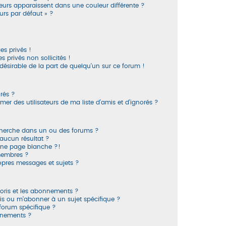
teurs apparaissent dans une couleur différente ?
urs par défaut » ?
s privés !
 privés non sollicités !
ndésirable de la part de quelqu’un sur ce forum !
orés ?
r des utilisateurs de ma liste d’amis et d’ignorés ?
cherche dans un ou des forums ?
aucun résultat ?
une page blanche ?!
membres ?
pres messages et sujets ?
avoris et les abonnements ?
is ou m’abonner à un sujet spécifique ?
orum spécifique ?
nnements ?