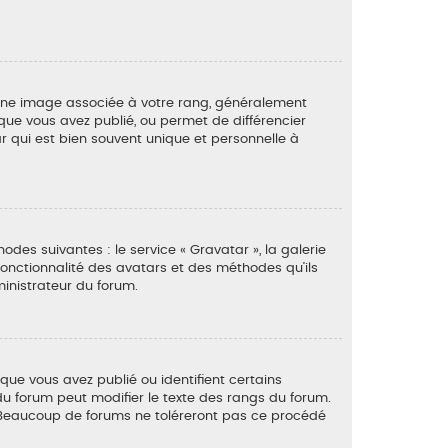
e une image associée à votre rang, généralement
que vous avez publié, ou permet de différencier
r qui est bien souvent unique et personnelle à
odes suivantes : le service « Gravatar », la galerie
fonctionnalité des avatars et des méthodes qu’ils
ministrateur du forum.
que vous avez publié ou identifient certains
du forum peut modifier le texte des rangs du forum.
 Beaucoup de forums ne toléreront pas ce procédé