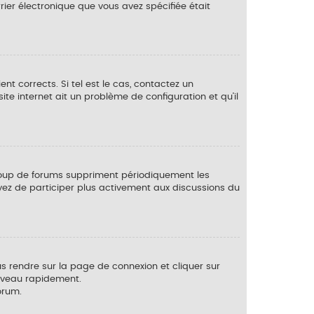
rrier électronique que vous avez spécifiée était
t corrects. Si tel est le cas, contactez un
te internet ait un problème de configuration et qu’il
ucoup de forums suppriment périodiquement les
ssayez de participer plus activement aux discussions du
us rendre sur la page de connexion et cliquer sur
ouveau rapidement.
orum.