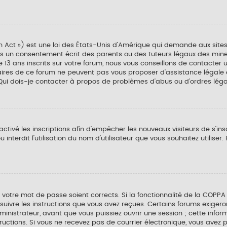
n Act ») est une loi des États-Unis d’Amérique qui demande aux sites
s un consentement écrit des parents ou des tuteurs légaux des mineu
 ans inscrits sur votre forum, nous vous conseillons de contacter un
taires de ce forum ne peuvent pas vous proposer d’assistance légale 
 Qui dois-je contacter à propos de problèmes d’abus ou d’ordres légau
activé les inscriptions afin d’empêcher les nouveaux visiteurs de s’in
interdit l’utilisation du nom d’utilisateur que vous souhaitez utiliser.
et votre mot de passe soient corrects. Si la fonctionnalité de la COPPA
 suivre les instructions que vous avez reçues. Certains forums exiger
nistrateur, avant que vous puissiez ouvrir une session ; cette informa
nstructions. Si vous ne recevez pas de courrier électronique, vous a